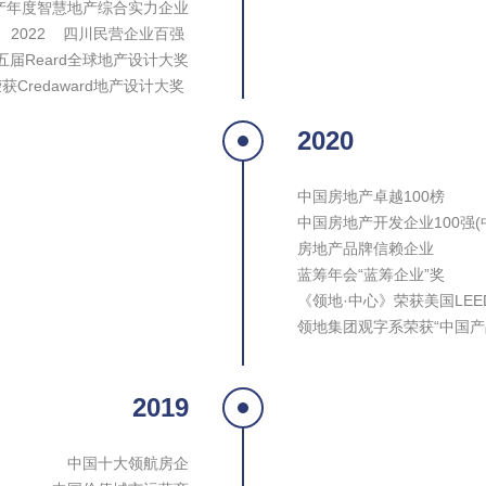
产年度智慧地产综合实力企业
2022    四川民营企业百强 
届Reard全球地产设计大奖
Credaward地产设计大奖 
2020
中国房地产卓越100榜
中国房地产开发企业100强
房地产品牌信赖企业
蓝筹年会“蓝筹企业”奖
《领地·中心》荣获美国LEED 
领地集团观字系荣获“中国产品
2019
中国十大领航房企