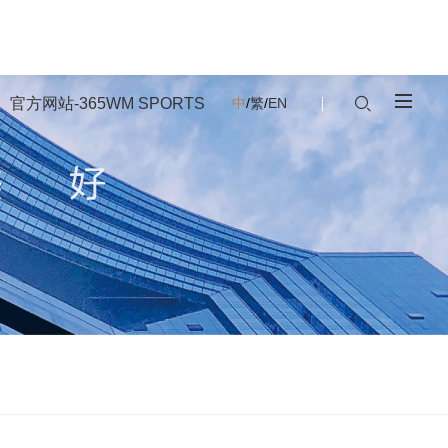
官方网站-365WM SPORTS
中
/
繁
/
EN