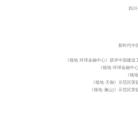
四川
新时代中
《领地·环球金融中心》获评中国建设
《领地·环球金融中
《领地
《领地·天御》示范区荣获
《领地·澜山)》示范区荣