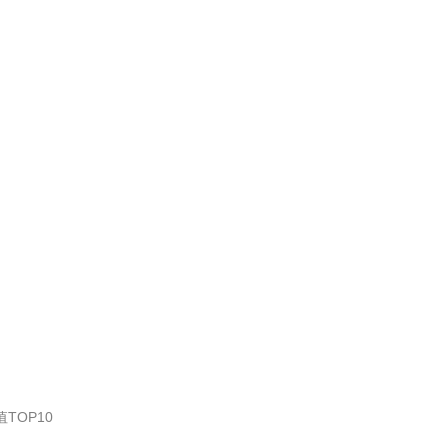
TOP10