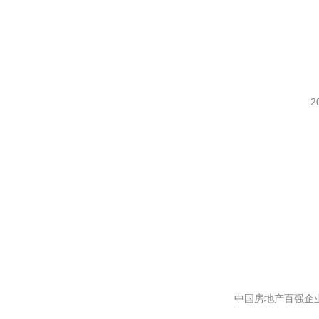
中国房地产百强企业