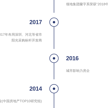
领地集团蘭字系荣获“2018
2017
2017年布局深圳、河北等省市
阳光采购标杆开发商
2016
城市影响力房企
2014
(中国房地产TOP10研究组)