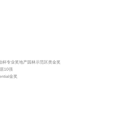
冶杯专业奖地产园林示范区类金奖
居10强
tial金奖