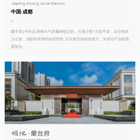
中国·成都
蘭字系1号作品,磅礴大气亦藏神秘之韵。天地小墅+大院平层，从空间本
义出发，消除邻里情怀的封闭性, 以丰富空间的表现力，实现与产品的高
度契合。